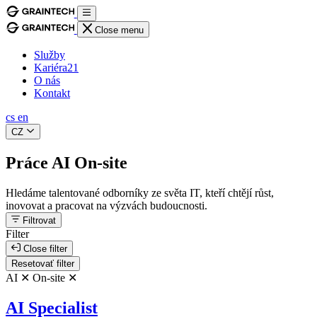
Close menu
Služby
Kariéra
21
O nás
Kontakt
cs
en
CZ
Práce AI On-site
Hledáme talentované odborníky ze světa IT, kteří chtějí růst,
inovovat a pracovat na výzvách budoucnosti.
Filtrovat
Filter
Close filter
Resetovať filter
AI ✕
On-site ✕
AI Specialist