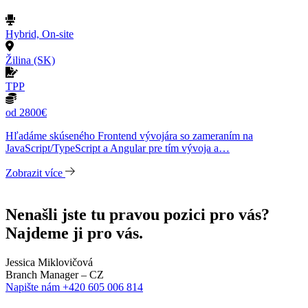
Hybrid, On-site
Žilina (SK)
TPP
od 2800€
Hľadáme skúseného Frontend vývojára so zameraním na
JavaScript/TypeScript a Angular pre tím vývoja a…
Zobrazit více
Nenašli jste tu pravou pozici pro vás?
Najdeme ji pro vás.
Jessica Miklovičová
Branch Manager – CZ
Napište nám
+420 605 006 814