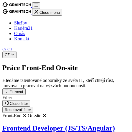
Close menu
Služby
Kariéra
21
O nás
Kontakt
cs
en
CZ
Práce Front-End On-site
Hledáme talentované odborníky ze světa IT, kteří chtějí růst,
inovovat a pracovat na výzvách budoucnosti.
Filtrovat
Filter
Close filter
Resetovať filter
Front-End ✕
On-site ✕
Frontend Developer (JS/TS/Angular)