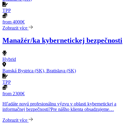
TPP
from 4000€
Zobrazit více
Manažér/ka kybernetickej bezpečnosti
Hybrid
Banská Bystrica (SK), Bratislava (SK)
TPP
from 2300€
Hľadáte novú profesionálnu výzvu v oblasti kybernetickej a
informačnej bezpečnosti?Pre nášho klienta obsadzujeme…
Zobrazit více