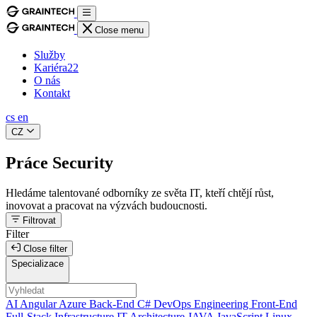
Close menu
Služby
Kariéra
22
O nás
Kontakt
cs
en
CZ
Práce Security
Hledáme talentované odborníky ze světa IT, kteří chtějí růst,
inovovat a pracovat na výzvách budoucnosti.
Filtrovat
Filter
Close filter
Specializace
AI
Angular
Azure
Back-End
C#
DevOps
Engineering
Front-End
Full-Stack
Infrastructure
IT Architecture
JAVA
JavaScript
Linux