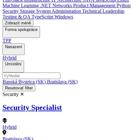
Machine Learning
.NET
Networks
Product Management
Python
Security
Storage
System Administration
Technical Leadership
Testing & QA
TypeScript
Windows
Zobrazit méně
Forma spolupráce
TPP
Nasazení
Hybrid
Umístění
Banská Bystrica (SK)
Bratislava (SK)
Resetovať filter
Security ✕
Security Specialist
Hybrid
Bratislava (SK)