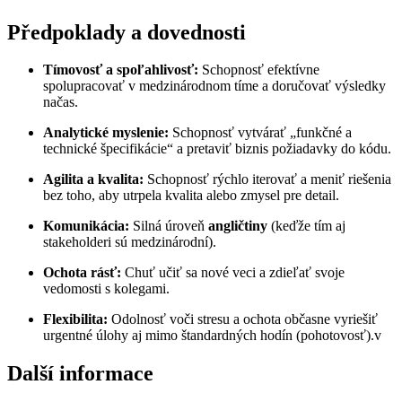
Předpoklady a dovednosti
Tímovosť a spoľahlivosť:
Schopnosť efektívne
spolupracovať v medzinárodnom tíme a doručovať výsledky
načas.
Analytické myslenie:
Schopnosť vytvárať „funkčné a
technické špecifikácie“ a pretaviť biznis požiadavky do kódu.
Agilita a kvalita:
Schopnosť rýchlo iterovať a meniť riešenia
bez toho, aby utrpela kvalita alebo zmysel pre detail.
Komunikácia:
Silná úroveň
angličtiny
(keďže tím aj
stakeholderi sú medzinárodní).
Ochota rásť:
Chuť učiť sa nové veci a zdieľať svoje
vedomosti s kolegami.
Flexibilita:
Odolnosť voči stresu a ochota občasne vyriešiť
urgentné úlohy aj mimo štandardných hodín (pohotovosť).v
Další informace