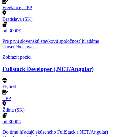
Freelance, TPP
Bratislava (SK)
od 3000€
Pre prvú slovenskú stávkovú spoločnosť hľadáme
skúseného Java…
Zobrazit pozici
Fullstack Developer (.NET/Angular)
Hybrid
TPP
Žilina (SK)
od 3000€
Do tímu hľadajú skúseného FullStack (.NET/Angular)