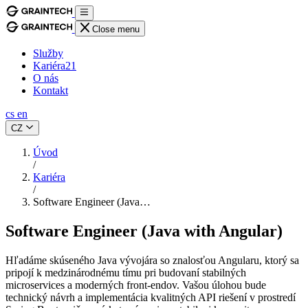
Close menu
Služby
Kariéra
21
O nás
Kontakt
cs
en
CZ
Úvod
/
Kariéra
/
Software Engineer (Java…
Software Engineer (Java with Angular)
Hľadáme skúseného Java vývojára so znalosťou Angularu, ktorý sa
pripojí k medzinárodnému tímu pri budovaní stabilných
microservices a moderných front-endov. Vašou úlohou bude
technický návrh a implementácia kvalitných API riešení v prostredí