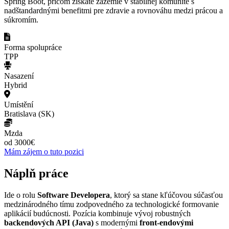
Spring Boot, pričom získate zázemie v stabilnej komunite s
nadštandardnými benefitmi pre zdravie a rovnováhu medzi prácou a
súkromím.
Forma spolupráce
TPP
Nasazení
Hybrid
Umístění
Bratislava (SK)
Mzda
od 3000€
Mám zájem o tuto pozici
Náplň práce
Ide o rolu
Software Developera
, ktorý sa stane kľúčovou súčasťou
medzinárodného tímu zodpovedného za technologické formovanie
aplikácií budúcnosti. Pozícia kombinuje vývoj robustných
backendových API (Java)
s modernými
front-endovými