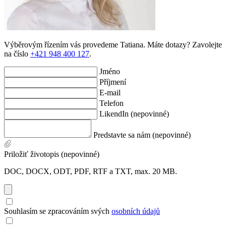
Výběrovým řízením vás provedeme Tatiana. Máte dotazy? Zavolejte
na číslo
+421 948 400 127
.
Jméno
Příjmení
E-mail
Telefon
LikendIn (nepovinné)
Predstavte sa nám (nepovinné)
Priložiť životopis (nepovinné)
DOC, DOCX, ODT, PDF, RTF a TXT, max. 20 MB.
Souhlasím se zpracováním svých
osobních údajů