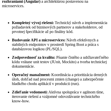
rozhraniami (Angular)
a architektúrou postavenou na
microservices.
Kompletný vývoj riešení:
Technický návrh a implementácia
požiadaviek od biznisových partnerov a stakeholderov, od
prvotnej špecifikácie až po finálny kód.
Budovanie API a microservices:
Návrh efektívnych a
stabilných endpointov v prostredí Spring Boot a práca s
databázovou logikou (PL/SQL).
Zodpovednosť za kvalitu:
Písanie čistého a udržiavateľného
kódu vrátane unit testov (JUnit, Mockito) a tvorba technickej
dokumentácie.
Operačný manažment:
Koordinácia a prioritizácia denných
úloh, dohľad nad procesmi zmien (change) a zabezpečenie
hladkého chodu aplikácií v produkcii (run).
Zdieľanie vedomostí:
Aktívna spolupráca v agilnom tíme,
iterovanie riešení a vzájomné odovzdávanie technického
know-how.