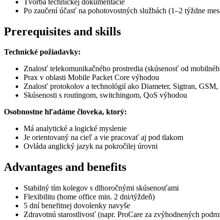
Tvorba technickej dokumentácie
Po zaučení účasť na pohotovostných službách (1–2 týždne me
Prerequisites and skills
Technické požiadavky:
Znalosť telekomunikačného prostredia (skúsenosť od mobilnéh
Prax v oblasti Mobile Packet Core výhodou
Znalosť protokolov a technológií ako Diameter, Sigtran, GSM
Skúsenosti s routingom, switchingom, QoS výhodou
Osobnostne hľadáme človeka, ktorý:
Má analytické a logické myslenie
Je orientovaný na cieľ a vie pracovať aj pod tlakom
Ovláda anglický jazyk na pokročilej úrovni
Advantages and benefits
Stabilný tím kolegov s dlhoročnými skúsenosťami
Flexibilitu (home office min. 2 dni/týždeň)
5 dní benefitnej dovolenky navyše
Zdravotnú starostlivosť (napr. ProCare za zvýhodnených podm