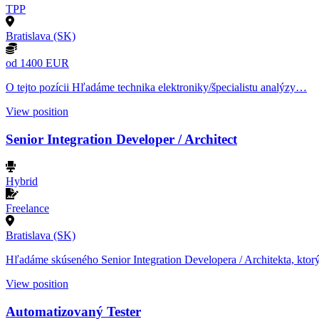
TPP
Bratislava (SK)
od 1400 EUR
O tejto pozícii Hľadáme technika elektroniky/špecialistu analýzy…
View position
Senior Integration Developer / Architect
Hybrid
Freelance
Bratislava (SK)
Hľadáme skúseného Senior Integration Developera / Architekta, kto
View position
Automatizovaný Tester