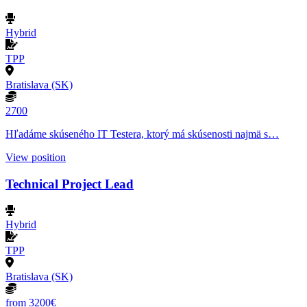
Hybrid
TPP
Bratislava (SK)
2700
Hľadáme skúseného IT Testera, ktorý má skúsenosti najmä s…
View position
Technical Project Lead
Hybrid
TPP
Bratislava (SK)
from 3200€