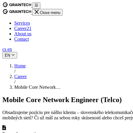
Close menu
Services
Career
21
About us
Contact
cs
en
EN
Home
/
Career
/
Mobile Core Network…
Mobile Core Network Engineer (Telco)
Obsadzujeme pozíciu pre nášho klienta – slovenského telekomunikačnéh
mobilných sietí? Či už máš za sebou roky skúseností alebo chceš prejsť