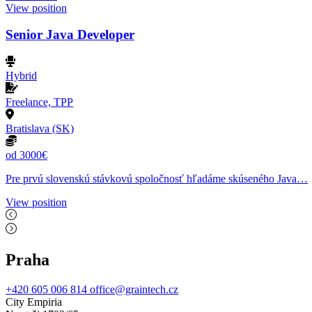
View position
Senior Java Developer
Hybrid
Freelance, TPP
Bratislava (SK)
od 3000€
Pre prvú slovenskú stávkovú spoločnosť hľadáme skúseného Java…
View position
Praha
+420 605 006 814
office@graintech.cz
City Empiria