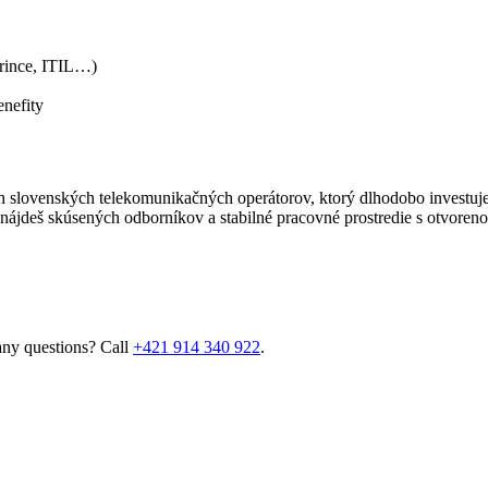
Prince, ITIL…)
enefity
slovenských telekomunikačných operátorov, ktorý dlhodobo investuje d
, nájdeš skúsených odborníkov a stabilné pracovné prostredie s otvoren
 any questions? Call
+421 914 340 922
.