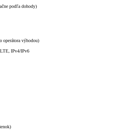
sačne podľa dohody)
o operátora výhodou)
, LTE, IPv4/IPv6
ienok)