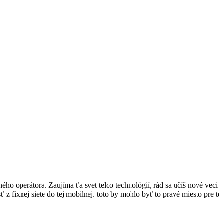
o operátora. Zaujíma ťa svet telco technológií, rád sa učíš nové veci
 z fixnej siete do tej mobilnej, toto by mohlo byť to pravé miesto pre t