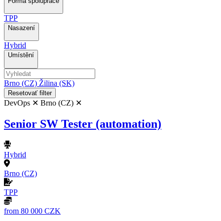
Forma spolupráce
TPP
Nasazení
Hybrid
Umístění
Brno (CZ)
Žilina (SK)
Resetovať filter
DevOps ✕
Brno (CZ) ✕
Senior SW Tester (automation)
Hybrid
Brno (CZ)
TPP
from 80 000 CZK