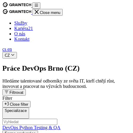
Close menu
Služby
Kariéra
21
O nás
Kontakt
cs
en
CZ
Práce DevOps Brno (CZ)
Hledáme talentované odborníky ze světa IT, kteří chtějí růst,
inovovat a pracovat na výzvách budoucnosti.
Filtrovat
Filter
Close filter
Specializace
DevOps
Python
Testing & QA