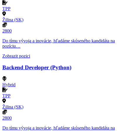
TPP
Žilina (SK)
2800
Do tímu vývoja a inovácie, hľadáme skúseného kandidáta na
pozíciu…
Zobrazit pozici
Backend Developer (Python)
Hybrid
TPP
Žilina (SK)
2800
Do tímu vývoja a inovácie, hľadáme skúseného kandidáta na