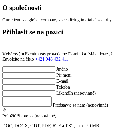
O společnosti
Our client is a global company specializing in digital security.
Přihlásit se na pozici
Výběrovým řízením vás provedeme Dominika. Máte dotazy?
Zavolejte na číslo
+421 948 432 411
.
Jméno
Příjmení
E-mail
Telefon
LikendIn (nepovinné)
Predstavte sa nám (nepovinné)
Priložiť životopis (nepovinné)
DOC, DOCX, ODT, PDF, RTF a TXT, max. 20 MB.