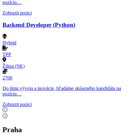
pozíciu…
Zobrazit pozici
Backend Developer (Python)
Hybrid
TPP
Žilina (SK)
2700
Do tímu vývoja a inovácie, hľadáme skúseného kandidáta na
pozíciu…
Zobrazit pozici
Praha