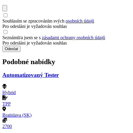
Souhlasím se zpracováním svých
osobních údajů
Pro odesláni je vyžadován souhlas
Seznámil/a jsem se s
zásadami ochrany osobních údajů
Pro odesláni je vyžadován souhlas
Odeslat
Podobné nabídky
Automatizovaný Tester
Hybrid
TPP
Bratislava (SK)
2700