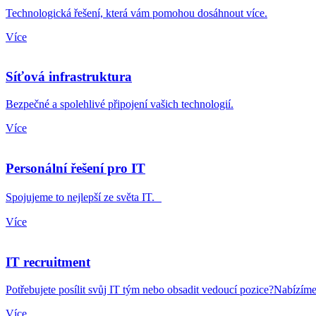
Technologická řešení, která vám pomohou dosáhnout více.
Více
Síťová infrastruktura
Bezpečné a spolehlivé připojení vašich technologií.
Více
Personální řešení pro IT
Spojujeme to nejlepší ze světa IT.
Více
IT recruitment
Potřebujete posílit svůj IT tým nebo obsadit vedoucí pozice?Nabíz
Více