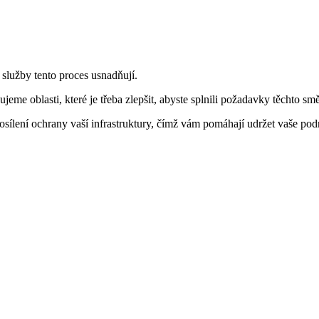
lužby tento proces usnadňují.
jeme oblasti, které je třeba zlepšit, abyste splnili požadavky těchto smě
osílení ochrany vaší infrastruktury, čímž vám pomáhají udržet vaše pod