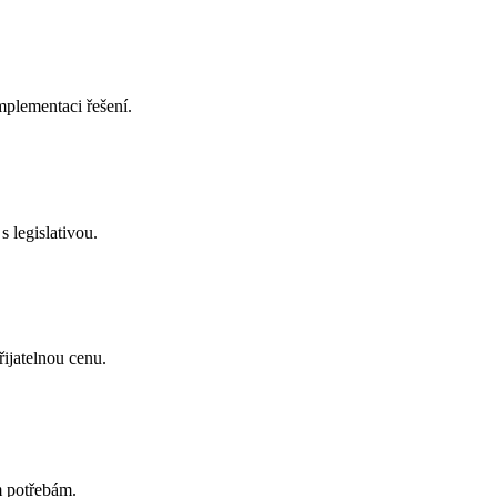
plementaci řešení.
s legislativou.
ijatelnou cenu.
m potřebám.