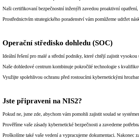
Naši certifikovaní bezpečnostní inženýři zavedou proaktivní opatření,
Prostřednictvím strategického poradenství vám pomůžeme udržet násk
Operační středisko dohledu (SOC)
Ideální řešení pro malé a střední podniky, které chtějí zajistit vysoko
Naše dohledové centrum kombinuje pokročilé technologie s kvalifikova
Využijte spolehlivou ochranu před rostoucími kybernetickými hrozba
Jste připraveni na NIS2?
Pokud ne, jsme zde, abychom vám pomohli zajistit soulad se systém
Prověříme vaše zásady kybernetické bezpečnosti a zavedeme potřebná op
Proškolíme také vaše vedení a vypracujeme dokumentaci. Nakonec zav