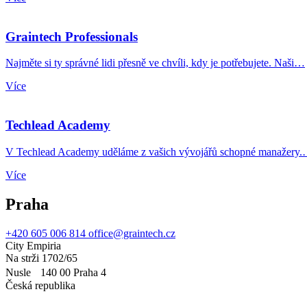
Graintech Professionals
Najměte si ty správné lidi přesně ve chvíli, kdy je potřebujete. Naši…
Více
Techlead Academy
V Techlead Academy uděláme z vašich vývojářů schopné manažery
Více
Praha
+420 605 006 814
office@graintech.cz
City Empiria
Na strži 1702/65
Nusle 140 00 Praha 4
Česká republika