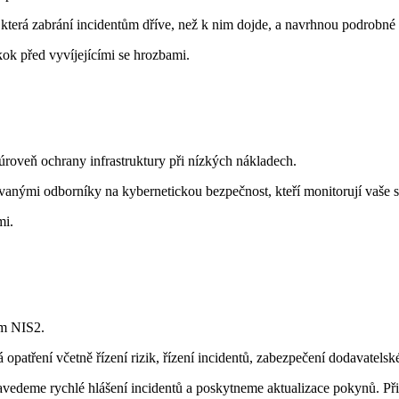
 která zabrání incidentům dříve, než k nim dojde, a navrhnou podrobné 
ok před vyvíjejícími se hrozbami.
u úroveň ochrany infrastruktury při nízkých nákladech.
nými odborníky na kybernetickou bezpečnost, kteří monitorují vaše syst
mi.
em NIS2.
atření včetně řízení rizik, řízení incidentů, zabezpečení dodavatelské
edeme rychlé hlášení incidentů a poskytneme aktualizace pokynů. Přip