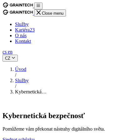
Close menu
Služby
Kariéra
23
O nás
Kontakt
cs
en
CZ
Úvod
/
Služby
/
Kybernetická…
Kybernetická bezpečnosť
Pomůžeme vám překonat nástrahy digitálního světa.
Sjednat schůzku